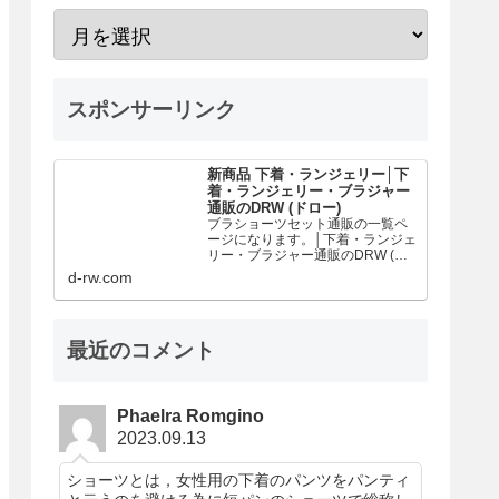
スポンサーリンク
新商品 下着・ランジェリー│下
着・ランジェリー・ブラジャー
通販のDRW (ドロー)
ブラショーツセット通販の一覧ペ
ージになります。│下着・ランジェ
リー・ブラジャー通販のDRW (ド
ロー)はかわいいブラ＆ショーツセ
d-rw.com
ットが1250円～！取扱い数2000点
以上の豊富なラインナップ！話題
のナイトブラジャーが今だけ
10％OFF。是非お好きなカラー・
最近のコメント
サイズ・デザインから、お気に入
りのランジェリーをお探しくださ
い！
Phaelra Romgino
2023.09.13
ショーツとは，女性用の下着のパンツをパンティ