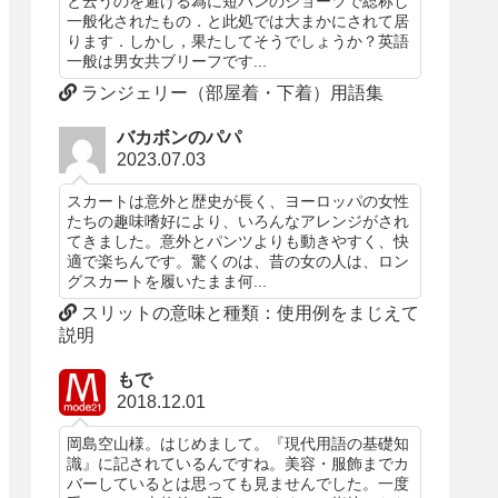
と云うのを避ける為に短パンのショーツで総称し
一般化されたもの．と此処では大まかにされて居
ります．しかし，果たしてそうでしょうか？英語
一般は男女共ブリーフです...
ランジェリー（部屋着・下着）用語集
バカボンのパパ
2023.07.03
スカートは意外と歴史が長く、ヨーロッパの女性
たちの趣味嗜好により、いろんなアレンジがされ
てきました。意外とパンツよりも動きやすく、快
適で楽ちんです。驚くのは、昔の女の人は、ロン
グスカートを履いたまま何...
スリットの意味と種類：使用例をまじえて
説明
もで
2018.12.01
岡島空山様。はじめまして。『現代用語の基礎知
識』に記されているんですね。美容・服飾までカ
バーしているとは思っても見ませんでした。一度