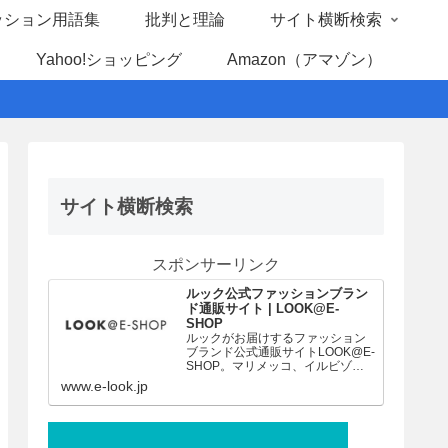
ッション用語集
批判と理論
サイト横断検索
Yahoo!ショッピング
Amazon（アマゾン）
サイト横断検索
スポンサーリンク
ルック公式ファッションブラン
ド通販サイト | LOOK@E-
SHOP
ルックがお届けするファッション
ブランド公式通販サイトLOOK@E-
SHOP。マリメッコ、イルビゾン
テ、スキャパなど、人気ファッシ
www.e-look.jp
ョンブランド豊富な品揃え。店舗
共通ポイント、コンビニ後払いや
ラッピングサービスがご利用頂け
ます。