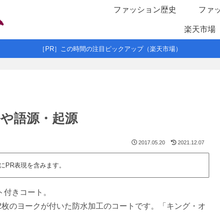
ファッション歴史
ファ
楽天市場
［PR］この時間の注目ピックアップ（楽天市場）
や語源・起源
2017.05.20
2021.12.07
にPR表現を含みます。
ルト付きコート。
2枚のヨークが付いた防水加工のコートです。「キング・オ