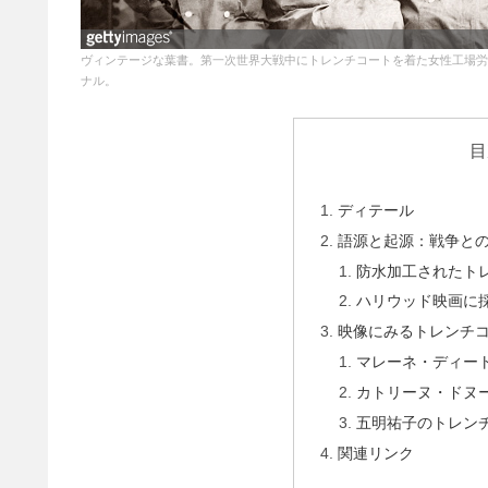
ヴィンテージな葉書。第一次世界大戦中にトレンチコートを着た女性工場労
ナル。
目
ディテール
語源と起源：戦争と
防水加工されたト
ハリウッド映画に
映像にみるトレンチ
マレーネ・ディー
カトリーヌ・ドヌ
五明祐子のトレン
関連リンク