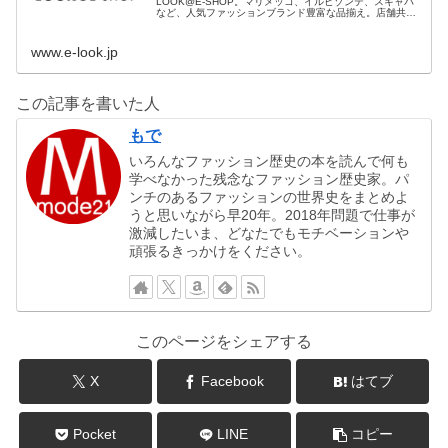
LOOK@E-SHOP。マリメッコ、イルビゾンテ、スキャパ
など、人気ファッションブランド豊富な品揃え。店舗共通
ポイント、コンビニ後払いやラッピングサービスがご利用
頂けます。
www.e-look.jp
この記事を書いた人
もで
いろんなファッション歴史の本を読んで何も
学べなかった残念なファッション歴史家。パ
ンチのあるファッションの世界史をまとめよ
うと思いながら早20年。2018年問題で仕事が
激減したいま、どなたでもモチベーションや
頑張るきっかけをください。
このページをシェアする
X
Facebook
はてブ
Pocket
LINE
コピー