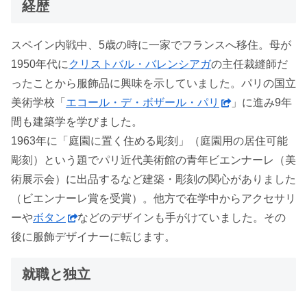
経歴
スペイン内戦中、5歳の時に一家でフランスへ移住。母が
1950年代に
クリストバル・バレンシアガ
の主任裁縫師だ
ったことから服飾品に興味を示していました。パリの国立
美術学校「
エコール・デ・ボザール・パリ
」に進み9年
間も建築学を学びました。
1963年に「庭園に置く住める彫刻」（庭園用の居住可能
彫刻）という題でパリ近代美術館の青年ビエンナーレ（美
術展示会）に出品するなど建築・彫刻の関心がありました
（ビエンナーレ賞を受賞）。他方で在学中からアクセサリ
ーや
ボタン
などのデザインも手がけていました。その
後に服飾デザイナーに転じます。
就職と独立