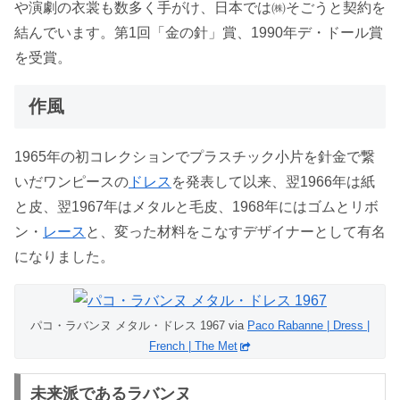
や演劇の衣裳も数多く手がけ、日本では㈱そごうと契約を
結んでいます。第1回「金の針」賞、1990年デ・ドール賞
を受賞。
作風
1965年の初コレクションでプラスチック小片を針金で繋
いだワンピースの
ドレス
を発表して以来、翌1966年は紙
と皮、翌1967年はメタルと毛皮、1968年にはゴムとリボ
ン・
レース
と、変った材料をこなすデザイナーとして有名
になりました。
パコ・ラバンヌ メタル・ドレス 1967 via
Paco Rabanne | Dress |
French | The Met
未来派であるラバンヌ