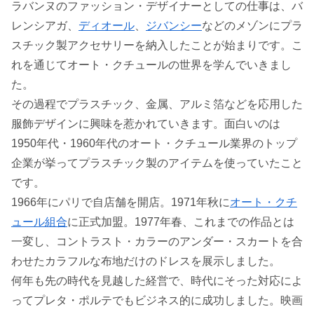
ラバンヌのファッション・デザイナーとしての仕事は、バ
レンシアガ、
ディオール
、
ジバンシー
などのメゾンにプラ
スチック製アクセサリーを納入したことが始まりです。こ
れを通じてオート・クチュールの世界を学んでいきまし
た。
その過程でプラスチック、金属、アルミ箔などを応用した
服飾デザインに興味を惹かれていきます。面白いのは
1950年代・1960年代のオート・クチュール業界のトップ
企業が挙ってプラスチック製のアイテムを使っていたこと
です。
1966年にパリで自店舗を開店。1971年秋に
オート・クチ
ュール組合
に正式加盟。1977年春、これまでの作品とは
一変し、コントラスト・カラーのアンダー・スカートを合
わせたカラフルな布地だけのドレスを展示しました。
何年も先の時代を見越した経営で、時代にそった対応によ
ってプレタ・ポルテでもビジネス的に成功しました。映画