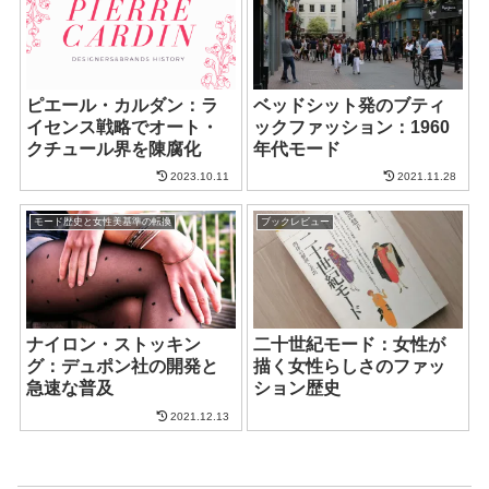
ピエール・カルダン：ラ
ベッドシット発のブティ
イセンス戦略でオート・
ックファッション：1960
クチュール界を陳腐化
年代モード
2023.10.11
2021.11.28
モード歴史と女性美基準の転換
ブックレビュー
ナイロン・ストッキン
二十世紀モード：女性が
グ：デュポン社の開発と
描く女性らしさのファッ
急速な普及
ション歴史
2021.12.13