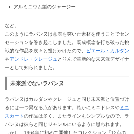
アルミニウム製のジャージー
など。
このようにラバンヌは意表を突いた素材を使うことでセン
セーションを巻き起こしました。既成概念を打ち破った挑
戦的な作品を次々と投げかけたので、
ピエール・カルダン
や
アンドレ・クレージュ
と並んで革新的な未来派デザイナ
ーとして知られました。
未来派でないラバンヌ
ラバンヌはカルダンやクレージュと同じ未来派と位置づけ
るには一つ異なる点があります。確かにミニドレスや
ミニ
スカート
の作品は多く、またラインもシンプルなので、ラ
バンヌは彼らと同じジャンルにいるように思われます。
しかし、1964年に初めて開催したコレクション「12点の