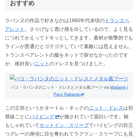
おすすめ
ラバンヌの作品で好きなのは1960年代末頃の
トランスペ
アレント
。さりげなく透け感を出しているので、よく見る
につれてかえってドキッとしてきます。素材が衝撃的でも
ラインが普通だとゴテゴテしていて素敵には思えません。
トランスペアレントの服をネットで探せなかったのです
が、格好良い
ニット
のドレスを見つけました。
パコ・ラバンヌのニット・ドレスとメタル風ブーツ via
Madame |
Paco Rabanne
この立領というかタートル・ネックの
ニット・ドレス
は切
替線ごとに
パイピング
が施されていて面白いです。袖
もしゃれていて
セットイン・スリーブ
でパイピングの目立
つグレーの身頃に目を奪われてラグラン・スリーブにも見