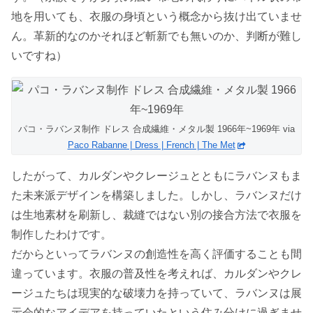
地を用いても、衣服の身頃という概念から抜け出ていませ
ん。革新的なのかそれほど斬新でも無いのか、判断が難し
いですね）
パコ・ラバンヌ制作 ドレス 合成繊維・メタル製 1966年~1969年 via
Paco Rabanne | Dress | French | The Met
したがって、カルダンやクレージュとともにラバンヌもま
た未来派デザインを構築しました。しかし、ラバンヌだけ
は生地素材を刷新し、裁縫ではない別の接合方法で衣服を
制作したわけです。
だからといってラバンヌの創造性を高く評価することも間
違っています。衣服の普及性を考えれば、カルダンやクレ
ージュたちは現実的な破壊力を持っていて、ラバンヌは展
示会的なアイデアを持っていたという住み分けに過ぎませ