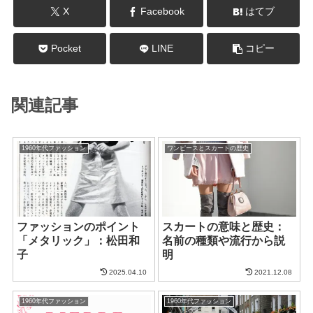
X
Facebook
はてブ
Pocket
LINE
コピー
関連記事
1960年代ファッション
ワンピースとスカートの歴史
ファッションのポイント
スカートの意味と歴史：
「メタリック」：松田和
名前の種類や流行から説
子
明
2025.04.10
2021.12.08
1960年代ファッション
1960年代ファッション