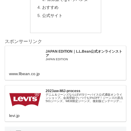
おすすめ
公式サイト
スポンサーリンク
JAPAN EDITION｜L.L.Bean公式オンラインスト
ア
JAPAN EDITION
www.llbean.co.jp
2023aw-MIJ-process
デニム＆ジーンズならLEVI'Sリーバイス公式通販オンライ
ンショップ。会員登録でいつでも5%OFF！ジーンズの原点
501ジーンズ、WEB限定ジーンズ、復刻版ビンテージデニ
ム、レディース、ファッション小物など豊富な品揃え。裾
上げ（シングルステッチ）無料、11,000円以上で送料無
料！
levi.jp