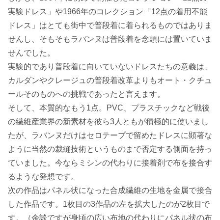
実験ドレス」や1966年のコレクション「12点の着用不能
ドレス」はとても街中で普段着に着られるものではありま
せんし、そもそもラバンヌは普段着を念頭には置いていま
せんでした。
実験的であり普段着に向いていないドレスたちの意義は、
カルダンやクレージュの普段着改革よりもオート・クチュ
ールそのものへの挑戦であったと言えます。
そして、本質的なもう1点。PVC、プラスチックなど戦後
の繊維産業界の新素材を彼ら3人ともが積極的に使いまし
たが、ラバンヌだけはセロテープで留めたドレスに顕著な
ように当然の裁縫技術というものまで否定する側面を持っ
ていました。今ならミシンの代わりに接着剤で布を接合す
るような発想です。
次の作品はパネル状になった合成繊維の生地を金属で接合
した作品です。1枚目の3作品の左を拡大したのが2枚目で
す。（余談ですが身頃の広い布地の代わりにパネル状の布