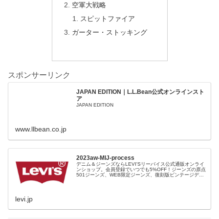
空軍大戦略
スピットファイア
ガーター・ストッキング
スポンサーリンク
JAPAN EDITION｜L.L.Bean公式オンラインスト
ア
JAPAN EDITION
www.llbean.co.jp
2023aw-MIJ-process
デニム＆ジーンズならLEVI'Sリーバイス公式通販オンライ
ンショップ。会員登録でいつでも5%OFF！ジーンズの原点
501ジーンズ、WEB限定ジーンズ、復刻版ビンテージデニ
ム、レディース、ファッション小物など豊富な品揃え。裾
上げ（シングルステッチ）無料、11,000円以上で送料無
料！
levi.jp