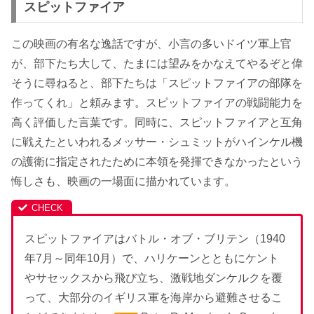
スピットファイア
この映画の有名な逸話ですが、小言の多いドイツ軍上官
が、部下たち大して、たまには望みをかなえてやるぞと偉
そうに尋ねると、部下たちは「スピットファイアの部隊を
作ってくれ」と頼みます。スピットファイアの戦闘能力を
高く評価した言葉です。同時に、スピットファイアと互角
に戦えたといわれるメッサー・シュミットがハインケル機
の護衛に指定されたために本領を発揮できなかったという
悔しさも、映画の一場面に描かれています。
スピットファイアはバトル・オブ・ブリテン（1940
年7月～同年10月）で、ハリケーンとともにケント
やサセックスから飛び立ち、激戦地ダンケルクを覆
って、
大部分のイギリス軍を海岸から避難させるこ