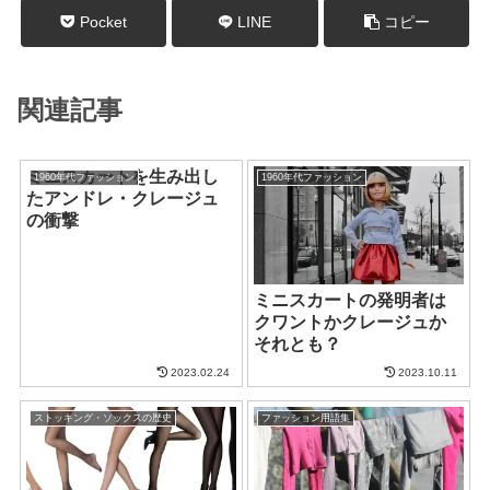
Pocket
LINE
コピー
関連記事
ミニスカートを生み出し
1960年代ファッション
1960年代ファッション
たアンドレ・クレージュ
の衝撃
ミニスカートの発明者は
クワントかクレージュか
それとも？
2023.02.24
2023.10.11
ストッキング・ソックスの歴史
ファッション用語集