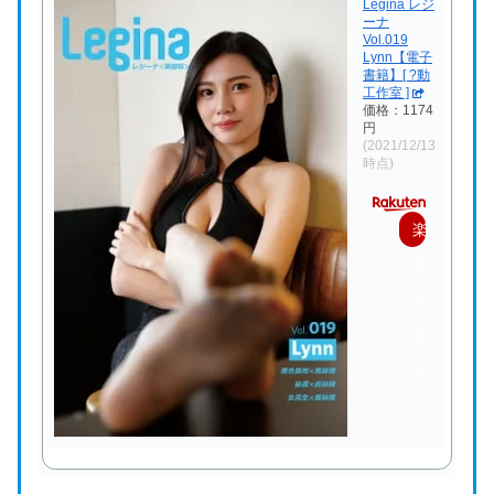
Legina レジ
ーナ
Vol.019
Lynn【電子
書籍】[ ?動
工作室 ]
価格：1174
円
(2021/12/13
時点)
楽
天
で
購
入