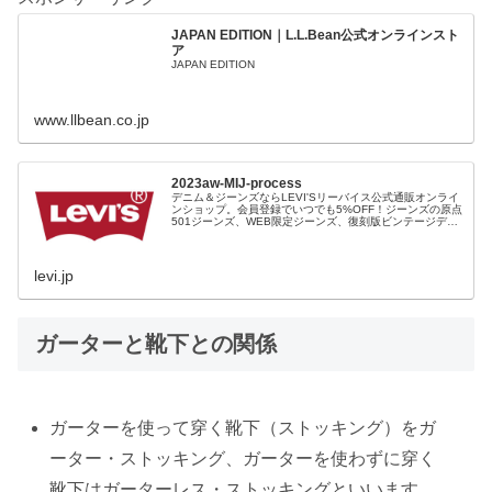
JAPAN EDITION｜L.L.Bean公式オンラインスト
ア
JAPAN EDITION
www.llbean.co.jp
2023aw-MIJ-process
デニム＆ジーンズならLEVI'Sリーバイス公式通販オンライ
ンショップ。会員登録でいつでも5%OFF！ジーンズの原点
501ジーンズ、WEB限定ジーンズ、復刻版ビンテージデニ
ム、レディース、ファッション小物など豊富な品揃え。裾
上げ（シングルステッチ）無料、11,000円以上で送料無
料！
levi.jp
ガーターと靴下との関係
ガーターを使って穿く靴下（ストッキング）をガ
ーター・ストッキング、ガーターを使わずに穿く
靴下はガーターレス・ストッキングといいます。