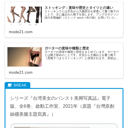
ストッキング：意味や歴史とタイツとの違い
ストッキングとは爪先から大腿部分を密着して覆う靴下の
ことで、主に編まれた靴下を指します。アングロサクソン
語の木製編針（ストック stock =木の枝）を用いていたこ
とが語源。日本語で長靴下、英語でhoseやhosieryといい
ます。
mode21.com
ガーターの意味や種類と歴史
ガーターの意味や種類と歴史をまとめています。ガーター
とは靴下留めのことです。爪先から大腿以上を覆う靴下
（長靴下つまりストッキング）と併用されます。形状は輪
状とベルト状の2種に大別されます。多くは大腿部までの
靴下を留めます。
mode21.com
シリーズ『台湾美女のパンスト美脚写真誌』電子
版、全6巻、啟動工作室、2021年（原題『台灣原創
絲襪美腿主題寫真』）