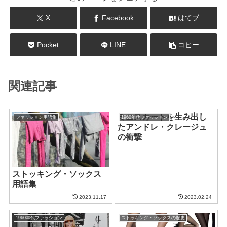
X
Facebook
はてブ
Pocket
LINE
コピー
関連記事
ミニスカートを生み出し
ファッション用語集
1960年代ファッション
たアンドレ・クレージュ
の衝撃
ストッキング・ソックス
用語集
2023.11.17
2023.02.24
1960年代ファッション
ストッキング・ソックスの歴史