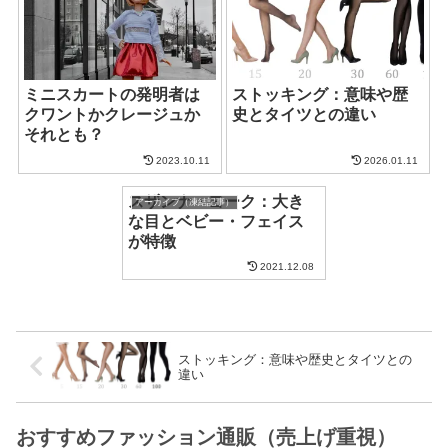
ミニスカートの発明者は
ストッキング：意味や歴
クワントかクレージュか
史とタイツとの違い
それとも？
2023.10.11
2026.01.11
スザンナ・ヨーク：大き
アーカイブ（凍結記事）
な目とベビー・フェイス
が特徴
2021.12.08
ストッキング：意味や歴史とタイツとの
違い
おすすめファッション通販（売上げ重視）