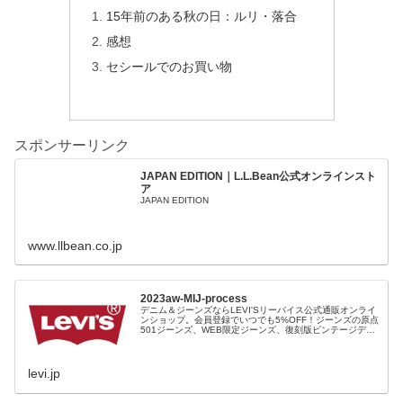
15年前のある秋の日：ルリ・落合
感想
セシールでのお買い物
スポンサーリンク
JAPAN EDITION｜L.L.Bean公式オンラインスト
ア
JAPAN EDITION
www.llbean.co.jp
2023aw-MIJ-process
デニム＆ジーンズならLEVI'Sリーバイス公式通販オンライ
ンショップ。会員登録でいつでも5%OFF！ジーンズの原点
501ジーンズ、WEB限定ジーンズ、復刻版ビンテージデニ
ム、レディース、ファッション小物など豊富な品揃え。裾
上げ（シングルステッチ）無料、11,000円以上で送料無
料！
levi.jp