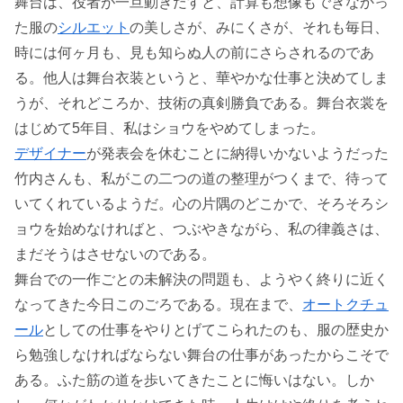
舞台は、役者が一旦動きだすと、計算も想像もできなかっ
た服の
シルエット
の美しさが、みにくさが、それも毎日、
時には何ヶ月も、見も知らぬ人の前にさらされるのであ
る。他人は舞台衣装というと、華やかな仕事と決めてしま
うが、それどころか、技術の真剣勝負である。舞台衣裳を
はじめて5年目、私はショウをやめてしまった。
デザイナー
が発表会を休むことに納得いかないようだった
竹内さんも、私がこの二つの道の整理がつくまで、待って
いてくれているようだ。心の片隅のどこかで、そろそろシ
ョウを始めなければと、つぶやきながら、私の律義さは、
まだそうはさせないのである。
舞台での一作ごとの未解決の問題も、ようやく終りに近く
なってきた今日このごろである。現在まで、
オートクチュ
ール
としての仕事をやりとげてこられたのも、服の歴史か
ら勉強しなければならない舞台の仕事があったからこそで
ある。ふた筋の道を歩いてきたことに悔いはない。しか