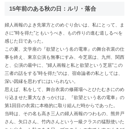
15年前のある秋の日：ルリ・落合
婦人画報のよき先輩方とのめぐり合いは、私にとって、ま
さに”時を得た”ともいうべき、もの作りの進む道しるべを
感じた日であった。
この夏、文学座の『欲望という名の電車』の舞台衣裳の仕
事を終え、東京公演も無事にすみ、今芝居は、九州、関西
と、公演の最中に、”婦人画報と私と欲望という芝居”この
三者の話をする”時を得た”のは、宿命論者の私としては、
深い因縁を思わずにはいられない。
思えば、私をして、舞台衣裳の修羅場へとひたむきにのめ
り込ませた重大なきっかけは、『欲望という名の電車』の
第1回目の衣裳に本格的に取り組んだ時からであった。
当時は、その名も高き三人の婦人画報のつわもの、熊井戸
さん、矢口さん、竹内さんという一級クラスの猛獣使いた