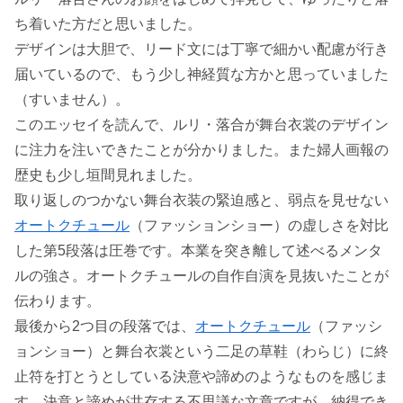
ち着いた方だと思いました。
デザインは大胆で、リード文には丁寧で細かい配慮が行き
届いているので、もう少し神経質な方かと思っていました
（すいません）。
このエッセイを読んで、ルリ・落合が舞台衣裳のデザイン
に注力を注いできたことが分かりました。また婦人画報の
歴史も少し垣間見れました。
取り返しのつかない舞台衣装の緊迫感と、弱点を見せない
オートクチュール
（ファッションショー）の虚しさを対比
した第5段落は圧巻です。本業を突き離して述べるメンタ
ルの強さ。オートクチュールの自作自演を見抜いたことが
伝わります。
最後から2つ目の段落では、
オートクチュール
（ファッシ
ョンショー）と舞台衣裳という二足の草鞋（わらじ）に終
止符を打とうとしている決意や諦めのようなものを感じま
す。決意と諦めが共存する不思議な文章ですが、納得でき