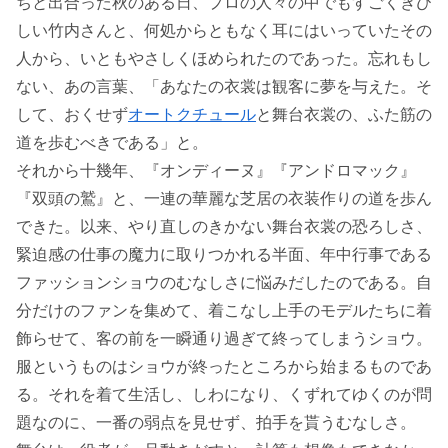
ちと出合った秋のある日、プロの人々の中でもすごくきび
しい竹内さんと、何処からともなく耳にはいっていたその
人から、いともやさしくほめられたのであった。忘れもし
ない、あの言葉、「あなたの衣裳は観客に夢を与えた。そ
して、おくせず
オートクチュール
と舞台衣裳の、ふた筋の
道を歩むべきである」と。
それから十幾年、『オンディーヌ』『アンドロマック』
『双頭の鷲』と、一連の華麗な芝居の衣装作りの道を歩ん
できた。以来、やり直しのきかない舞台衣裳の恐ろしさ、
緊迫感の仕事の魔力に取りつかれる半面、年中行事である
ファッションショウのむなしさに悩みだしたのである。自
分だけのファンを集めて、着こなし上手のモデルたちに着
飾らせて、客の前を一瞬通り過ぎて終ってしまうショウ。
服というものはショウが終ったところから始まるものであ
る。それを着て生活し、しわになり、くずれてゆくのが問
題なのに、一番の弱点を見せず、拍手を貰うむなしさ。