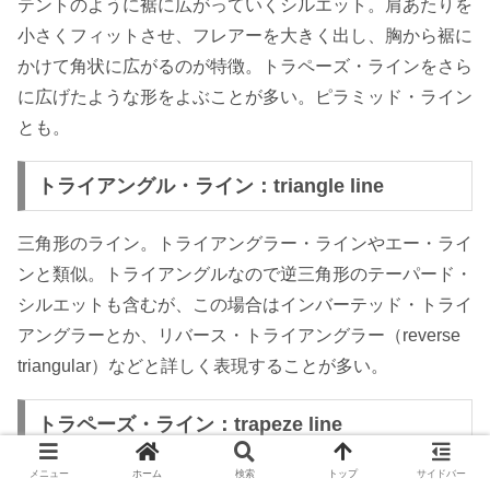
テントのように裾に広がっていくシルエット。肩あたりを
小さくフィットさせ、フレアーを大きく出し、胸から裾に
かけて角状に広がるのが特徴。トラペーズ・ラインをさら
に広げたような形をよぶことが多い。ピラミッド・ライン
とも。
トライアングル・ライン：triangle line
三角形のライン。トライアングラー・ラインやエー・ライ
ンと類似。トライアングルなので逆三角形のテーパード・
シルエットも含むが、この場合はインバーテッド・トライ
アングラーとか、リバース・トライアングラー（reverse
triangular）などと詳しく表現することが多い。
トラペーズ・ライン：trapeze line
メニュー
ホーム
検索
トップ
サイドバー
フランス語トラペーズ（台形）のように裾に広がりをもつ