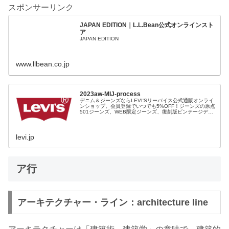
スポンサーリンク
JAPAN EDITION｜L.L.Bean公式オンラインスト
ア
JAPAN EDITION
www.llbean.co.jp
2023aw-MIJ-process
デニム＆ジーンズならLEVI'Sリーバイス公式通販オンライ
ンショップ。会員登録でいつでも5%OFF！ジーンズの原点
501ジーンズ、WEB限定ジーンズ、復刻版ビンテージデニ
ム、レディース、ファッション小物など豊富な品揃え。裾
上げ（シングルステッチ）無料、11,000円以上で送料無
料！
levi.jp
ア行
アーキテクチャー・ライン：architecture line