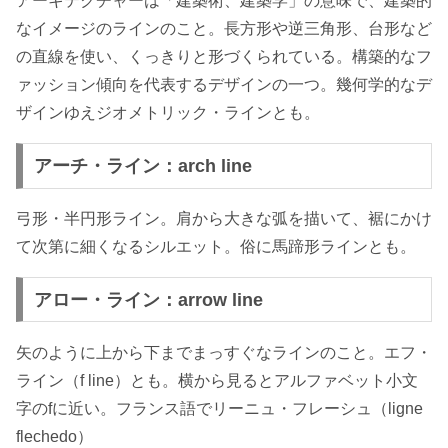
アーキテクチャーは「建築術、建築学」の意味で、建築的
なイメージのラインのこと。長方形や逆三角形、台形など
の直線を使い、くっきりと形づくられている。構築的なフ
ァッション傾向を代表するデザインの一つ。幾何学的なデ
ザインゆえジオメトリック・ラインとも。
アーチ・ライン：arch line
弓形・半円形ライン。肩から大きな弧を描いて、裾にかけ
て次第に細くなるシルエット。俗に馬蹄形ラインとも。
アロー・ライン：arrow line
矢のように上から下までまっすぐなラインのこと。エフ・
ライン（f line）とも。横から見るとアルファベット小文
字のfに近い。フランス語でリーニュ・フレーシュ（ligne
flechedo）