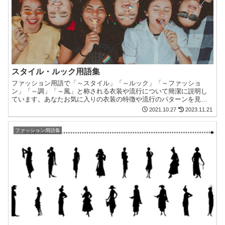
スタイル・ルック用語集
ファッション用語で「～スタイル」「～ルック」「～ファッショ
ン」「～調」「～風」と称される衣装や流行について簡潔に説明し
ています。あなたお気に入りの衣装の特徴や流行のパターンを見つ
けてください。見出しに言語指定がない場合は英語・米語です。
2021.10.27
2023.11.21
ファッション用語集