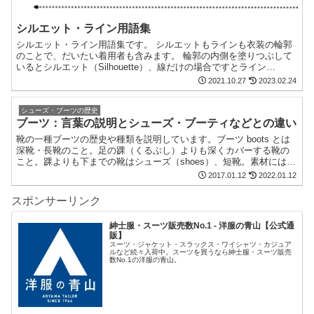
シルエット・ライン用語集
シルエット・ライン用語集です。 シルエットもラインも衣装の輪郭
のことで、だいたい着用者も含みます。 輪郭の内側を塗りつぶして
いるとシルエット（Silhouette）、線だけの場合ですとライン
（Line）と使い分けることもあります。これらはシ...
2021.10.27
2023.02.24
シューズ・ブーツの歴史
ブーツ：言葉の説明とシューズ・ブーティなどとの違い
靴の一種ブーツの歴史や種類を説明しています。ブーツ boots とは
深靴・長靴のこと。足の踝（くるぶし）よりも深くカバーする靴の
こと。踝よりも下までの靴はシューズ（shoes）、短靴。素材には、
革、布、ビニール、ゴムなどが用いられます。
2017.01.12
2022.01.12
スポンサーリンク
紳士服・スーツ販売数No.1 - 洋服の青山【公式通
販】
スーツ・ジャケット・スラックス・ワイシャツ・カジュア
ルなど続々入荷中。スーツを買うなら紳士服・スーツ販売
数No.1の洋服の青山。