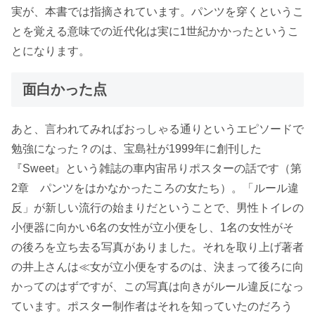
実が、本書では指摘されています。パンツを穿くというこ
とを覚える意味での近代化は実に1世紀かかったというこ
とになります。
面白かった点
あと、言われてみればおっしゃる通りというエピソードで
勉強になった？のは、宝島社が1999年に創刊した
『Sweet』という雑誌の車内宙吊りポスターの話です（第
2章 パンツをはかなかったころの女たち）。「ルール違
反」が新しい流行の始まりだということで、男性トイレの
小便器に向かい6名の女性が立小便をし、1名の女性がそ
の後ろを立ち去る写真がありました。それを取り上げ著者
の井上さんは≪女が立小便をするのは、決まって後ろに向
かってのはずですが、この写真は向きがルール違反になっ
ています。ポスター制作者はそれを知っていたのだろう