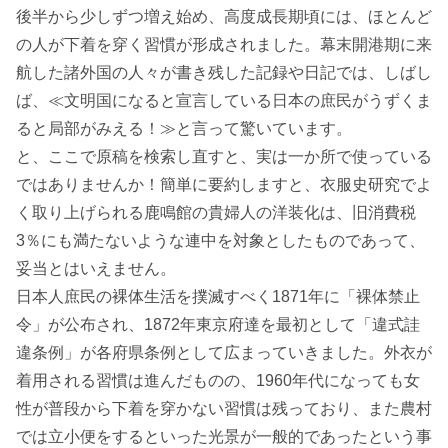
後半から少しずつ増え始め、高度成長期頃には、ほとんど
の人が下着を穿く習慣が形成されました。幕末開港期に来
航した諸外国の人々が書き残した記録や日記では、しばし
ば、≪文明国になると宣言している日本の庶民がうずくま
ると局部がみえる！≫と言って驚いています。
と、ここで原稿を検索し直すと、実は一か所で使っている
ではありませんか！簡単に要約しますと、衣服史研究でよ
く取り上げられる鹿鳴館の貴婦人の洋装化は、旧消費税
3％にも満たないような連中を対象としたものであって、
妥当とはいえません。
日本人庶民の裸体生活を撲滅すべく1871年に「裸体禁止
令」が公布され、1872年東京府達を最初として「違式詿
違条例」が各府県条例として広まっていきました。外衣が
着用される習慣は進んだものの、1960年代になっても女
性が普段から下着を穿かない習慣は残っており、また農村
では立小便をするといった光景が一般的であったという事