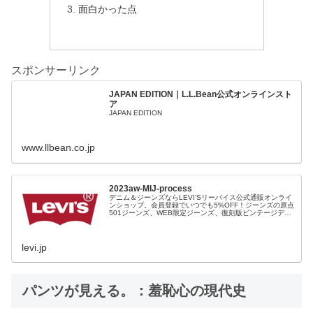
面白かった点
スポンサーリンク
JAPAN EDITION｜L.L.Bean公式オンラインスト
ア
JAPAN EDITION
www.llbean.co.jp
2023aw-MIJ-process
デニム＆ジーンズならLEVI'Sリーバイス公式通販オンライ
ンショップ。会員登録でいつでも5%OFF！ジーンズの原点
501ジーンズ、WEB限定ジーンズ、復刻版ビンテージデニ
ム、レディース、ファッション小物など豊富な品揃え。裾
上げ（シングルステッチ）無料、11,000円以上で送料無
料！
levi.jp
パンツが見える。：羞恥心の現代史