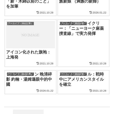
「新・木綿以前のこと」
族新娘 （満族の新婦）
を加筆
2021.10.26
2026.01.22
スーザン・ブレイクリ
アーカイブ（凍結記事）
アーカイブ（凍結記事）
ー：「ニューヨーク麻薬
捜査線」で実力発揮
アイコン化された旗袍：
上海発
2021.10.26
2021.10.26
ジョン・トムソン 晚清碎
ノーマン・ノレル：戦時
アーカイブ（凍結記事）
アーカイブ（凍結記事）
影 約翰・湯姆遜眼中的中
中にアメリカンスタイル
國
を確立
2026.01.22
2021.10.26