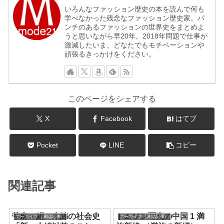
いろんなファッション歴史の本を読んで何も
学べなかった残念なファッション歴史家。パ
ンチのあるファッションの世界史をまとめよ
うと思いながら早20年。2018年問題で仕事が
激減したいま、どなたでもモチベーションや
頑張るきっかけをください。
このページをシェアする
X
Facebook
はてブ
Pocket
LINE
コピー
関連記事
苧麻・絹・木綿の社会史
トムソン写真の中国 1 満
アーカイブ（凍結記事）
アーカイブ（凍結記事）