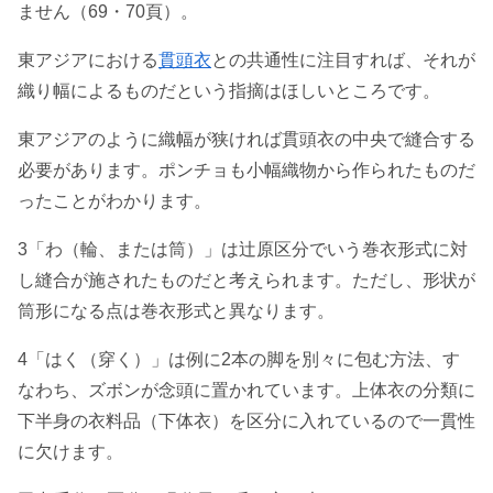
ません（69・70頁）。
東アジアにおける
貫頭衣
との共通性に注目すれば、それが
織り幅によるものだという指摘はほしいところです。
東アジアのように織幅が狭ければ貫頭衣の中央で縫合する
必要があります。ポンチョも小幅織物から作られたものだ
ったことがわかります。
3「わ（輪、または筒）」は辻原区分でいう巻衣形式に対
し縫合が施されたものだと考えられます。ただし、形状が
筒形になる点は巻衣形式と異なります。
4「はく（穿く）」は例に2本の脚を別々に包む方法、す
なわち、ズボンが念頭に置かれています。上体衣の分類に
下半身の衣料品（下体衣）を区分に入れているので一貫性
に欠けます。