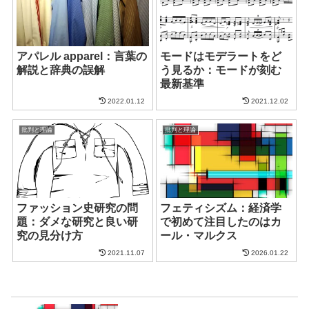
アパレル apparel：言葉の
モードはモデラートをど
解説と辞典の誤解
う見るか：モードが刻む
最新基準
2022.01.12
2021.12.02
批判と理論
批判と理論
ファッション史研究の問
フェティシズム：経済学
題：ダメな研究と良い研
で初めて注目したのはカ
究の見分け方
ール・マルクス
2021.11.07
2026.01.22