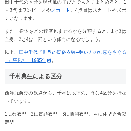
田中千代の区分を現代風の呼び方で大きくまとめると、1
～3点はワンピースや
スカート
、4点目はスカートやズボ
ンとなります。
また、身体をどの程度包ませるかを分類すると、1と3は
全身、2と4は一部という傾向になるでしょう。
以上、
田中千代『世界の民俗衣装─装い方の知恵をさぐる
─』平凡社、1985年
。
千村典生による区分
西洋服飾史の観点から、千村は以下のような4区分を行な
っています。
1に巻衣型、2に貫頭衣型、3に前開衣型、４に体型適合裁
縫型