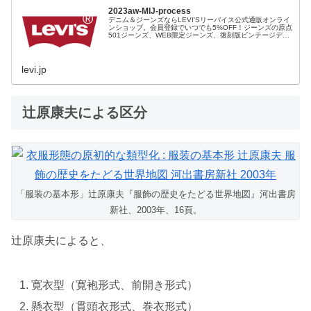
2023aw-MIJ-process
デニム＆ジーンズならLEVI'Sリーバイス公式通販オンライ
ンショップ。会員登録でいつでも5%OFF！ジーンズの原点
501ジーンズ、WEB限定ジーンズ、復刻版ビンテージデニ
ム、レディース、ファッション小物など豊富な品揃え。裾
上げ（シングルステッチ）無料、11,000円以上で送料無
料！
levi.jp
辻原康夫による区分
「服装の基本形」辻原康夫『服飾の歴史をたどる世界地図』河出書房
新社、2003年、16頁。
辻原康夫によると、
寛衣型（寛袍形式、前開き形式）
懸衣型（貫頭衣形式、巻衣形式）