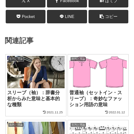
X
Facebook
はてブ
Pocket
LINE
コピー
関連記事
批判と理論
批判と理論
スリーブ（袖）：辞書分
普通袖（セットイン・ス
析からみた意味と基本的
リーブ）：奇妙なファッ
な種類
ション用語の意味
2021.11.25
2022.01.12
批判と理論
批判と理論