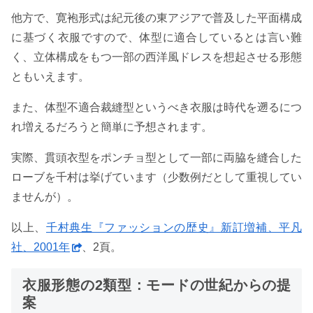
他方で、寛袍形式は紀元後の東アジアで普及した平面構成
に基づく衣服ですので、体型に適合しているとは言い難
く、立体構成をもつ一部の西洋風ドレスを想起させる形態
ともいえます。
また、体型不適合裁縫型というべき衣服は時代を遡るにつ
れ増えるだろうと簡単に予想されます。
実際、貫頭衣型をポンチョ型として一部に両脇を縫合した
ローブを千村は挙げています（少数例だとして重視してい
ませんが）。
以上、
千村典生『ファッションの歴史』新訂増補、平凡
社、2001年
、2頁。
衣服形態の2類型 : モードの世紀からの提
案