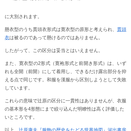
に大別されます。
懸衣型のうち貫頭衣形式は寛衣型の原形と考えられ、
貫頭
衣
は被るのであって懸けるのではありません。
したがって、この区分は妥当とはいえません。
また、寛衣型の2形式（寛袍形式と前開き形式）は、いず
れも全開（前開）にして着用し、できるだけ露出部分を抑
える点で同じです。和服を漢服から区別しようとして失敗
しています。
これらの意味で辻原の区分に一貫性はありませんが、衣服
の基本形を4形態にまで絞り込んだ明瞭性は高く評価した
いところです。
以上、
辻原康夫『服飾の歴史をたどる世界地図』河出書房