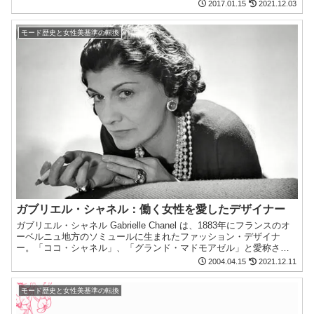
させました。モードの帝国 は男女を形（表象）から捉えて、エロス
2017.01.15
2021.12.03
変容の光景を語ります。
モード歴史と女性美基準の転換
ガブリエル・シャネル：働く女性を愛したデザイナー
ガブリエル・シャネル Gabrielle Chanel は、1883年にフランスのオ
ーベルニュ地方のソミュールに生まれたファッション・デザイナ
ー。「ココ・シャネル」、「グランド・マドモアゼル」と愛称され
た20世紀最大級のデザイナーです。シャネルは唯一のスタイルしか
2004.04.15
2021.12.11
もたなかったといわれることが多く、シャネルの真髄は近代生活に
適した実用性と機能性、そして遊び感覚に尽きます。
モード歴史と女性美基準の転換