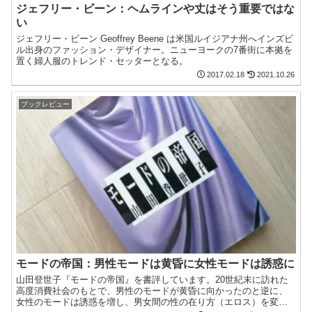
ジェフリー・ビーン：ヘムラインや丈はそう重要ではな
い
ジェフリー・ビーン Geoffrey Beene は米国ルイジアナ州へインズビ
ル出身のファッション・デザイナー。ニューヨークの7番街に本拠を
置く婦人服のトレンド・セッターとなる。
2017.02.18
2021.10.26
ブックレビュー
モードの帝国：男性モードは黄昏に女性モードは誘惑に
山田登世子『モードの帝国』を書評しています。20世紀末に訪れた
高度消費社会のもとで、男性のモードが黄昏に向かったのと逆に、
女性のモードは誘惑を増し、男女間の性の在り方（エロス）を変容