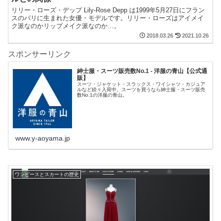
リリー・ローズ・デップ Lily-Rose Depp は1999年5月27日にフラン
スのパリに生まれた女優・モデルです。リリー・ローズはアイメイ
ク派なのかリップメイク派なのか…。
2018.03.26
2021.10.26
スポンサーリンク
紳士服・スーツ販売数No.1 - 洋服の青山【公式通
販】
スーツ・ジャケット・スラックス・ワイシャツ・カジュア
ルなど続々入荷中。スーツを買うなら紳士服・スーツ販売
数No.1の洋服の青山。
www.y-aoyama.jp
ワンピースとスカートの歴史