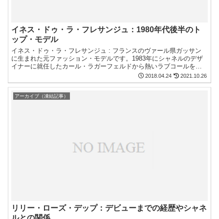
イネス・ドゥ・ラ・フレサンジュ：1980年代後半のト
ップ・モデル
イネス・ドゥ・ラ・フレサンジュ : フランスのヴァール県ガッサン
に生まれた元ファッション・モデルです。1983年にシャネルのデザ
イナーに就任したカール・ラガーフェルドから熱いラブコールを受
け、専属モデルとして契約しました。百花繚乱のモデル事情のなか
2018.04.24
2021.10.26
でトップ・モデルとして君臨しました。
アーカイブ（凍結記事）
リリー・ローズ・デップ：デビューまでの経歴やシャネ
ルとの関係