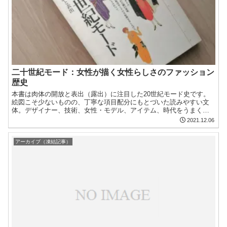
二十世紀モード：女性が描く女性らしさのファッション
歴史
本書は肉体の開放と表出（露出）に注目した20世紀モード史です。
絵図こそ少ないものの、丁寧な項目配分にもとづいた読みやすい文
体。デザイナー、技術、女性・モデル、アイテム、時代をうまく繋
げて一つのモード史として描いた点ですぐれていると感じました。
2021.12.06
アーカイブ（凍結記事）