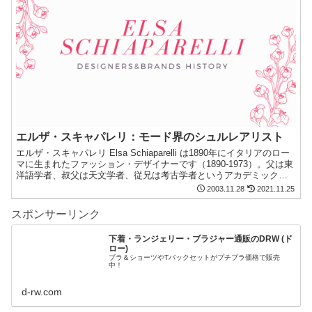
エルザ・スキャパレリ：モード界のシュルレアリスト
エルザ・スキャパレリ Elsa Schiaparelli は1890年にイタリアのロー
マに生まれたファッション・デザイナーです（1890-1973）。父は東
洋語学者、叔父は天文学者、従兄は考古学者というアカデミックな
名門の家柄。第1次世界大戦後に娘とパリへ移住。オート・クチュー
2003.11.28
2021.11.25
ル組合に初めてファスナーを導入しました。
スポンサーリンク
下着・ランジェリー・ブラジャー通販のDRW (ド
ロー)
ブラ＆ショーツやTバックセットがプチプラ価格で販売
中！
d-rw.com