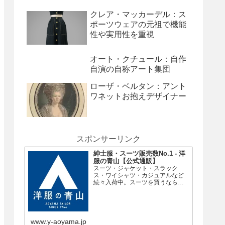
クレア・マッカーデル：ス
ポーツウェアの元祖で機能
性や実用性を重視
オート・クチュール：自作
自演の自称アート集団
ローザ・ベルタン：アント
ワネットお抱えデザイナー
スポンサーリンク
紳士服・スーツ販売数No.1 - 洋
服の青山【公式通販】
スーツ・ジャケット・スラック
ス・ワイシャツ・カジュアルなど
続々入荷中。スーツを買うなら紳
士服・スーツ販売数No.1の洋服の
青山。
www.y-aoyama.jp