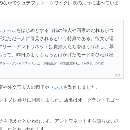
のなかでシュテファン・ツワイクは次のように述べていま
ルテールをはじめとする当代の詩人や画家のだれもがつ
王妃ただ一人に引見されるという特典である。彼女が週
マリー・アントワネットは貴婦人たちをほうり出し、尊
もって、昨日のよりももっとばかげたモードをひねり出
リー・アントワネット』上、関楠生訳、河出書房新社、1989年、145頁
室や外交官夫人の帽子や
ドレス
も製作しました。
サントノレ通りに開業しました。店名はオ・グラン・モゴー
い子を抱えたといわれます。アントワネットすら知らないス
渡したともいわれます。