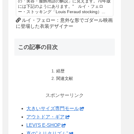
の「美容・服飾用語の解説」に見えます。70年版
には下記のようにあります。" ルイ・フェロ
ー・ストッキング「Louis Feraud stocking）...
ルイ・フェロー：意外な形でゴダール映画
に登場した衣装デザイナー
この記事の目次
経歴
関連文献
スポンサーリンク
大きいサイズ専門モール
アウトドア・ギア
LEVI'S E-SHOP
真の"ミリタリズム"