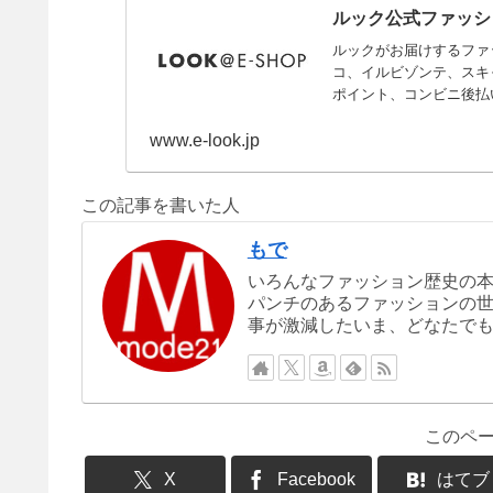
ルック公式ファッショ
ルックがお届けするファッ
コ、イルビゾンテ、スキ
ポイント、コンビニ後払
www.e-look.jp
この記事を書いた人
もで
いろんなファッション歴史の
パンチのあるファッションの世
事が激減したいま、どなたで
このペ
X
Facebook
はてブ