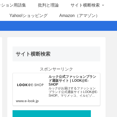
ッション用語集
批判と理論
サイト横断検索
Yahoo!ショッピング
Amazon（アマゾン）
サイト横断検索
スポンサーリンク
ルック公式ファッションブラン
ド通販サイト | LOOK@E-
SHOP
ルックがお届けするファッション
ブランド公式通販サイトLOOK@E-
SHOP。マリメッコ、イルビゾン
テ、スキャパなど、人気ファッシ
www.e-look.jp
ョンブランド豊富な品揃え。店舗
共通ポイント、コンビニ後払いや
ラッピングサービスがご利用頂け
ます。