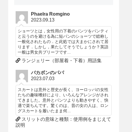
りのランジェリーをお探しくださ
い！
Phaelra Romgino
2023.09.13
ショーツとは，女性用の下着のパンツをパンティ
と云うのを避ける為に短パンのショーツで総称し
一般化されたもの．と此処では大まかにされて居
ります．しかし，果たしてそうでしょうか？英語
一般は男女共ブリーフです...
ランジェリー（部屋着・下着）用語集
バカボンのパパ
2023.07.03
スカートは意外と歴史が長く、ヨーロッパの女性
たちの趣味嗜好により、いろんなアレンジがされ
てきました。意外とパンツよりも動きやすく、快
適で楽ちんです。驚くのは、昔の女の人は、ロン
グスカートを履いたまま何...
スリットの意味と種類：使用例をまじえて
説明