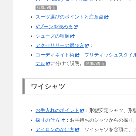
洋服の青山
スーツ選びのポイントと注意点
Vゾーンを決める
シューズの種類
アクセサリーの選び方
：
コーディネイト術
：
ブリティッシュスタイ
ナル
に分けて説明。
洋服の青山
ワイシャツ
お手入れのポイント
：形態安定シャツ、形
採寸の仕方
：お手持ちのシャツからの採寸
アイロンのかけ方
：ワイシャツを念頭に、