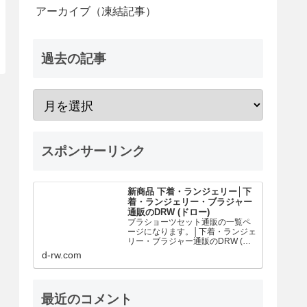
アーカイブ（凍結記事）
過去の記事
スポンサーリンク
新商品 下着・ランジェリー│下
着・ランジェリー・ブラジャー
通販のDRW (ドロー)
ブラショーツセット通販の一覧ペ
ージになります。│下着・ランジェ
リー・ブラジャー通販のDRW (ド
ロー)はかわいいブラ＆ショーツセ
d-rw.com
ットが1250円～！取扱い数2000点
以上の豊富なラインナップ！話題
のナイトブラジャーが今だけ
10％OFF。是非お好きなカラー・
最近のコメント
サイズ・デザインから、お気に入