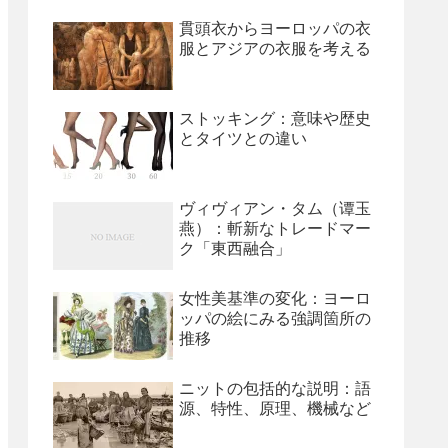
貫頭衣からヨーロッパの衣
服とアジアの衣服を考える
ストッキング：意味や歴史
とタイツとの違い
ヴィヴィアン・タム（谭玉
燕）：斬新なトレードマー
ク「東西融合」
女性美基準の変化：ヨーロ
ッパの絵にみる強調箇所の
推移
ニットの包括的な説明：語
源、特性、原理、機械など